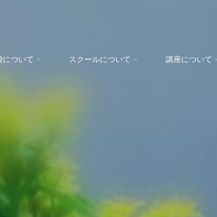
校について
スクールについて
講座について