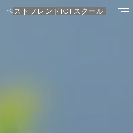
コ
ベストフレンドICTスクール
ン
テ
ン
ツ
へ
ス
キ
ッ
プ