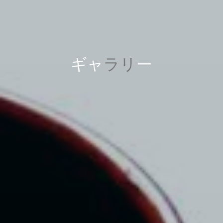
ギ
ャ
ラ
リ
ー